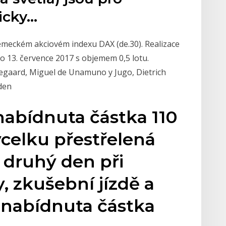
icky…
německém akciovém indexu DAX (de.30). Realizace
 13. července 2017 s objemem 0,5 lotu.
kegaard, Miguel de Unamuno y Jugo, Dietrich
den
nabídnuta částka 110
vcelku přestřelená
, druhý den při
 zkušební jízdě a
 nabídnuta částka