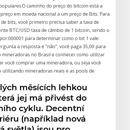
populares.O caminho do preço do bitcoin está a
 preço em moeda nacional a um preço de Bits. Para
e bits, você primeiro precisa saber a taxa de
nte BTC/USD taxa de câmbio de 1 bitcoin, sendo o
 por.000001 para determinar como o bit 1 vale:
ergunta a resposta é "não", você paga 35,00 para
o mineradoras no Brasil e conhecer como utilizar
ar você comprar uma mineradora, ou seja você
 utilizando mineradoras reais e as pools de
ulých měsících lehkou
erá jej má přivést do
ního cyklu. Decentní
iéru (například nová
á světla) jsou pro