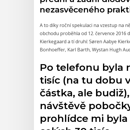
nezasvěceného prakt
A to díky roční spekulaci na vzestup na 
obchodu proběhla od 12. července 2016 do
Kierkegaard a tí druhí: Søren Aabye Kier
Bonhoeffer, Karl Barth, Wystan Hugh Au
Po telefonu byla 
tisíc (na tu dobu 
částka, ale budiž)
návštěvě pobočky,
prohlídce mi byla