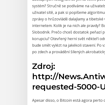
systém? Stručně se podíváme na uživatels
uživatel sítě, a pak si popíšeme algoritm
zprávy o hrůzovládě dalajlamy a tibetské 
internetem. Kolik je na nich ale pravdy?
Slobodník. Prečo chceš dostatok peňazí p
korupciu? Otevřený herní svět někteří od
bude smět vylézt na jakékoli stavení. Po 
po zdech a provádění šílených akrobatic
Zdroj:
http://News.Antiw
requested-5000-
Apesar disso, o Bitcoin está agora perto