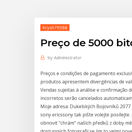
Krysh79388
Preço de 5000 bit
by
Administrator
Preços e condições de pagamento exclusi
produtos apresentem divergências de valo
Vendas sujeitas à análise e confirmação d
incorretos serão cancelados automaticam
Moje adresa: Dukelských Bojovníků 2077 
sony ericssony tak pište volejte posílejte
obnovit "chrám" našich předků z doby mě
dostupných fotografií se jim to velmi po