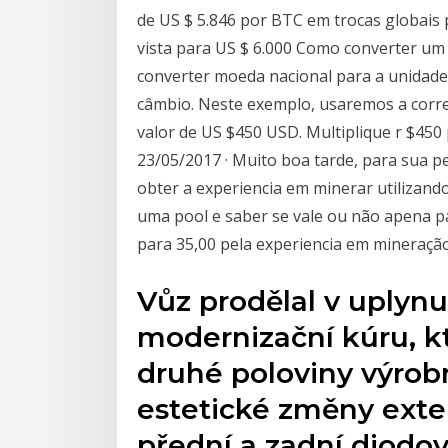
de US $ 5.846 por BTC em trocas globais 
vista para US $ 6.000 Como converter um
converter moeda nacional para a unidade d
câmbio. Neste exemplo, usaremos a corre
valor de US $450 USD. Multiplique r $450
23/05/2017 · Muito boa tarde, para sua p
obter a experiencia em minerar utilizand
uma pool e saber se vale ou não apena p
para 35,00 pela experiencia em mineração
Vůz prodělal v uplyn
modernizační kúru, kt
druhé poloviny výrob
estetické změny exter
přední a zadní diodov