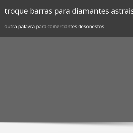
Skip
troque barras para diamantes astrai
to
content
outra palavra para comerciantes desonestos