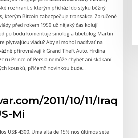
ké rozhraní, s kterým přichází do styku běžný
us, kterým Bitcoin zabezpečuje transakce. Zaručené
vlády před rokem 1950 už nějaký čas kolují
 Bod po bodu komentuje sinolog a tibetolog Martin
re plytvajúcu vládu? Aby si mohol nadávať na
vážně přirovnávají k Grand Theft Auto. Hrdina
vzoru Prince of Persia nemůže chybět ani skákání
kých kousků, přičemž novinkou bude…
ar.com/2011/10/11/Iraq-
US-Mi
 dos US$ 4300. Uma alta de 15% nos últimos sete