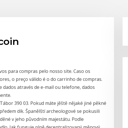
coin
vos para compras pelo nosso site. Caso os
res, o preço válido é o do carrinho de compras.
e dados através de e-mail ou telefone, dados
ente.
Tábor 390 03. Pokud máte jěště nějaké jiné pěkné
. předem dík. Španělští archeologové se pokusili
děné v jeho původním majestátu. Podle
vedlo. Jak funguje plně decentralizovaný měnový