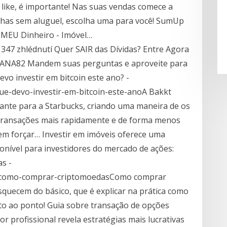
 like, é importante! Nas suas vendas comece a
inhas sem aluguel, escolha uma para você! SumUp
 MEU Dinheiro - Imóvel…
347 zhlédnutí Quer SAIR das Dívidas? Entre Agora
y/34ANA82 Mandem suas perguntas e aproveite para
evo investir em bitcoin este ano? -
-que-devo-investir-em-bitcoin-este-anoA Bakkt
ante para a Starbucks, criando uma maneira de os
r transações mais rapidamente e de forma menos
 sem forçar… Investir em imóveis oferece uma
onível para investidores do mercado de ações:
s -
rk/como-comprar-criptomoedasComo comprar
quecem do básico, que é explicar na prática como
o ao ponto! Guia sobre transação de opções
r profissional revela estratégias mais lucrativas