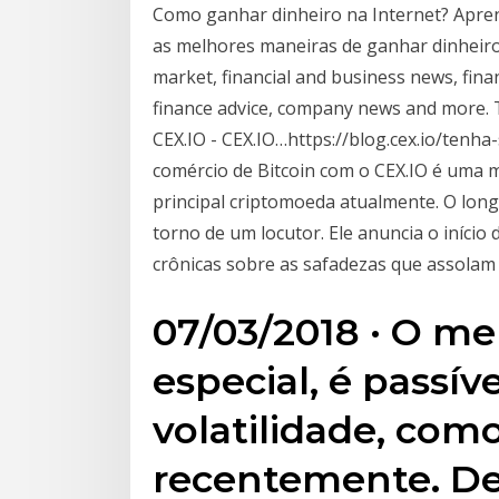
Como ganhar dinheiro na Internet? Apren
as melhores maneiras de ganhar dinheiro 
market, financial and business news, fina
finance advice, company news and more. 
CEX.IO - CEX.IO…https://blog.cex.io/ten
comércio de Bitcoin com o CEX.IO é uma man
principal criptomoeda atualmente. O long
torno de um locutor. Ele anuncia o iníci
crônicas sobre as safadezas que assolam o
07/03/2018 · O me
especial, é passíve
volatilidade, como 
recentemente. De