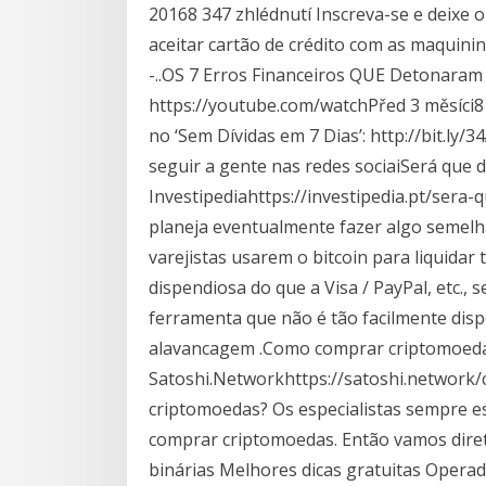
20168 347 zhlédnutí Inscreva-se e deixe o
aceitar cartão de crédito com as maquin
-..OS 7 Erros Financeiros QUE Detonaram
https://youtube.com/watchPřed 3 měsíci8 
no ‘Sem Dívidas em 7 Dias’: http://bit.l
seguir a gente nas redes sociaiSerá que d
Investipediahttps://investipedia.pt/sera
planeja eventualmente fazer algo semelh
varejistas usarem o bitcoin para liquida
dispendiosa do que a Visa / PayPal, etc.,
ferramenta que não é tão facilmente disp
alavancagem .Como comprar criptomoeda
Satoshi.Networkhttps://satoshi.netwo
criptomoedas? Os especialistas sempre es
comprar criptomoedas. Então vamos diret
binárias Melhores dicas gratuitas Operado