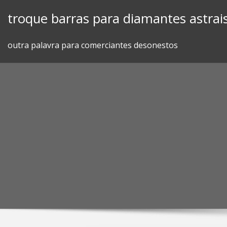
Skip
troque barras para diamantes astrai
to
content
outra palavra para comerciantes desonestos